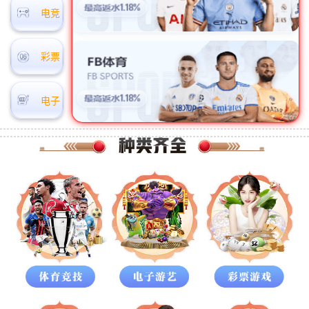
电竞
彩票
电子